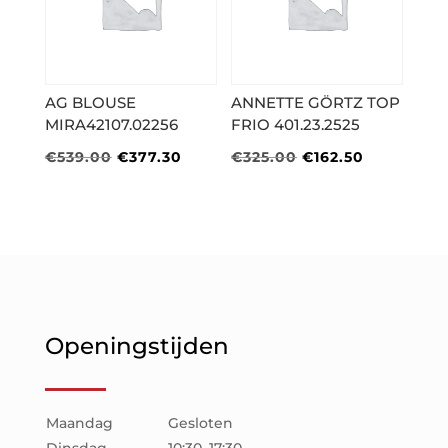
AG BLOUSE
ANNETTE GÖRTZ TOP
MIRA42107.02256
FRIO 401.23.2525
Oorspronkelijke
Huidige
Oorspronkelijke
Huidige
€
539.00
€
377.30
€
325.00
€
162.50
prijs
prijs
prijs
prijs
was:
is:
was:
is:
€539.00.
€377.30.
€325.00.
€162.50.
Openingstijden
Maandag
Gesloten
Dinsdag
10:30–17:30