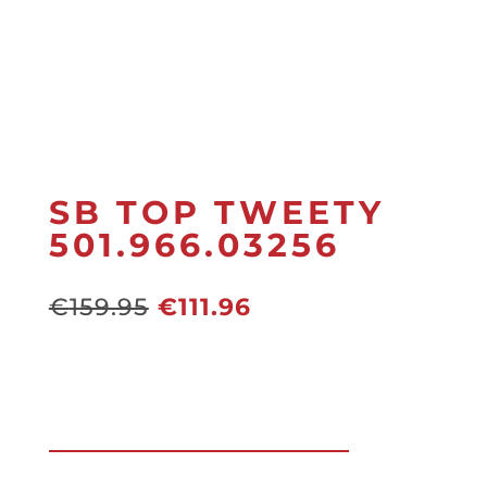
SB TOP TWEETY
501.966.03256
Oorspronkelijke
Huidige
€
159.95
€
111.96
prijs
prijs
was:
is:
€159.95.
€111.96.