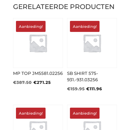
GERELATEERDE PRODUCTEN
Aanbieding!
Aanbieding!
MP TOP JM5581.02256
SB SHIRT 575-
931.-931.03256
Oorspronkelijke
Huidige
€
387.50
€
271.25
Oorspronkelijke
Huidige
€
159.95
€
111.96
prijs
prijs
prijs
prijs
was:
is:
was:
is:
€387.50.
€271.25.
€159.95.
€111.96.
Aanbieding!
Aanbieding!