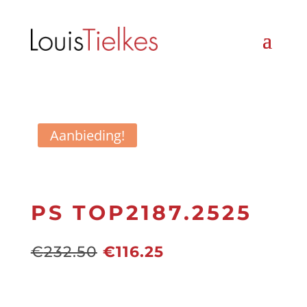
Aanbieding!
PS TOP2187.2525
Oorspronkelijke
Huidige
€
232.50
€
116.25
prijs
prijs
was:
is:
€232.50.
€116.25.