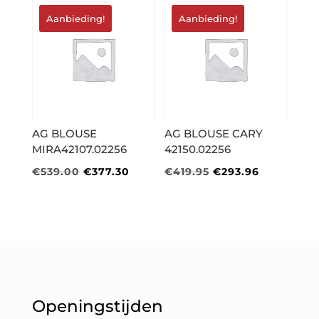
€159.95.
€111.96.
€475.00.
€237.50.
Aanbieding!
Aanbieding!
AG BLOUSE
AG BLOUSE CARY
MIRA42107.02256
42150.02256
Oorspronkelijke
Huidige
Oorspronkelijke
Huidige
€
539.00
€
377.30
€
419.95
€
293.96
prijs
prijs
prijs
prijs
was:
is:
was:
is:
€539.00.
€377.30.
€419.95.
€293.96.
Openingstijden