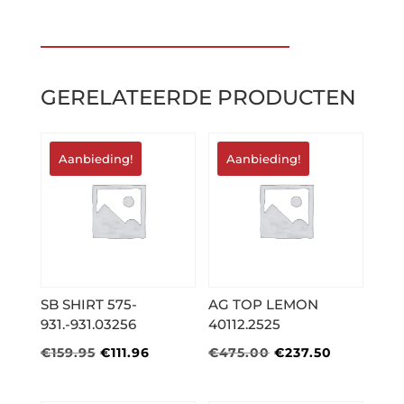
GERELATEERDE PRODUCTEN
Aanbieding!
Aanbieding!
SB SHIRT 575-
AG TOP LEMON
931.-931.03256
40112.2525
Oorspronkelijke
Huidige
Oorspronkelijke
Huidige
€
159.95
€
111.96
€
475.00
€
237.50
prijs
prijs
prijs
prijs
was:
is:
was:
is: