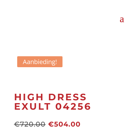
Aanbieding!
HIGH DRESS
EXULT 04256
Oorspronkelijke
Huidige
€
720.00
€
504.00
prijs
prijs
was:
is: