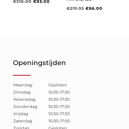
Oorspronkelijke
Huidige
€
310.00
€
93.00
Oorspronkelijke
Huidige
€
219.95
€
66.00
prijs
prijs
prijs
prijs
was:
is:
was:
is:
€310.00.
€93.00.
€219.95.
€66.00.
Openingstijden
Maandag
Gesloten
Dinsdag
10:30–17:30
Woensdag
10:30–17:30
Donderdag
10:30–17:30
Vrijdag
10:30–17:30
Zaterdag
10:30–17:00
Zondag
Gesloten