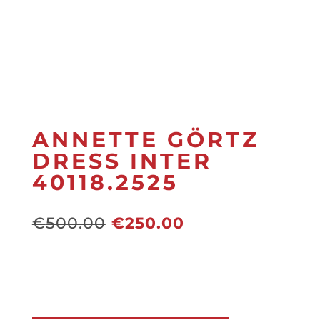
ANNETTE GÖRTZ
DRESS INTER
40118.2525
Oorspronkelijke
Huidige
€
500.00
€
250.00
prijs
prijs
was:
is:
€500.00.
€250.00.