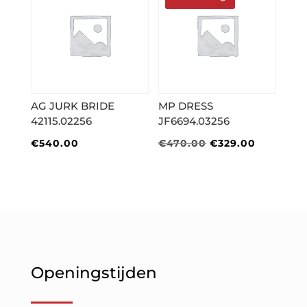
AG JURK BRIDE
MP DRESS
42115.02256
JF6694.03256
Oorspronkelijke
Huidige
€
540.00
€
470.00
€
329.00
prijs
prijs
was:
is:
€470.00.
€329.00.
Openingstijden