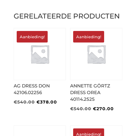
GERELATEERDE PRODUCTEN
Aanbieding!
Aanbieding!
AG DRESS DON
ANNETTE GÖRTZ
42106.02256
DRESS OREA
40114.2525
Oorspronkelijke
Huidige
€
540.00
€
378.00
Oorspronkelijke
Huidige
€
540.00
€
270.00
prijs
prijs
prijs
prijs
was:
is:
was:
is:
€540.00.
€378.00.
€540.00.
€270.00
Aanbieding!