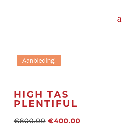
Aanbieding!
HIGH TAS
PLENTIFUL
Oorspronkelijke
Huidige
€
800.00
€
400.00
prijs
prijs
was:
is: