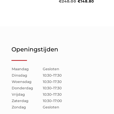
Oorspronkelijke
Huidige
€
248.00
€
148.80
prijs
prijs
was:
is:
€248.00.
€148.80.
Openingstijden
Maandag
Gesloten
Dinsdag
10:30–17:30
Woensdag
10:30–17:30
Donderdag
10:30–17:30
Vrijdag
10:30–17:30
Zaterdag
10:30–17:00
Zondag
Gesloten