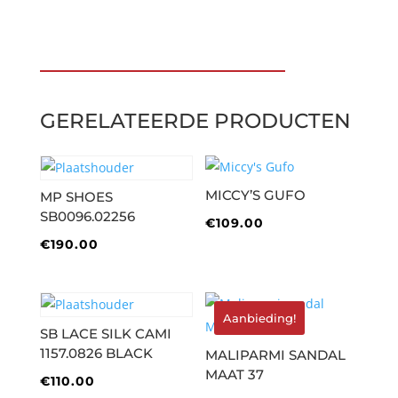
€800.00.
€400.00.
GERELATEERDE PRODUCTEN
MICCY’S GUFO
MP SHOES
SB0096.02256
€
109.00
€
190.00
Aanbieding!
SB LACE SILK CAMI
1157.0826 BLACK
MALIPARMI SANDAL
MAAT 37
€
110.00