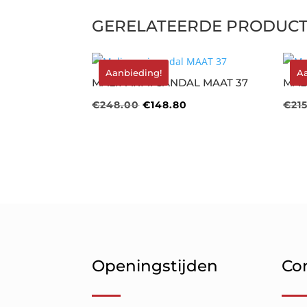
GERELATEERDE PRODUC
Aanbieding!
A
MALIPARMI SANDAL MAAT 37
MAL
Oorspronkelijke
Huidige
€
248.00
€
148.80
€
21
prijs
prijs
was:
is:
€248.00.
€148.80.
Openingstijden
Co