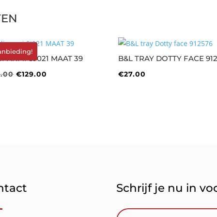
TEN
anbieding!
IPARMI SJ021 MAAT 39
B&L TRAY DOTTY FACE 91
Oorspronkelijke
Huidige
5.00
€
129.00
€
27.00
prijs
prijs
was:
is:
€215.00.
€129.00.
ntact
Schrijf je nu in v