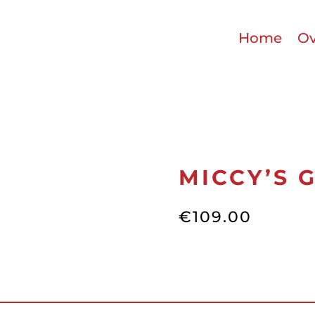
Home
Ov
MICCY’S 
€
109.00