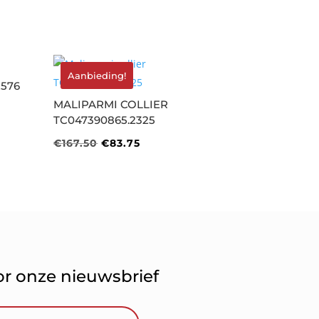
Aanbieding!
2576
MALIPARMI COLLIER
TC047390865.2325
Oorspronkelijke
Huidige
€
167.50
€
83.75
prijs
prijs
was:
is:
€167.50.
€83.75.
oor onze nieuwsbrief