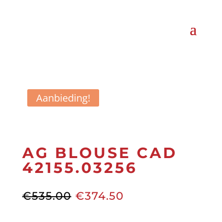
Aanbieding!
AG BLOUSE CAD
42155.03256
Oorspronkelijke
Huidige
€
535.00
€
374.50
prijs
prijs
was:
is: