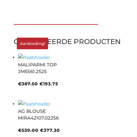
€535.00.
€374.50.
GERELATEERDE PRODUCTEN
Aanbieding!
Aanbieding!
MALIPARMI TOP
JM5561.2525
Oorspronkelijke
Huidige
€
387.50
€
193.75
prijs
prijs
was:
is:
€387.50.
€193.75.
AG BLOUSE
MIRA42107.02256
Oorspronkelijke
Huidige
€
539.00
€
377.30