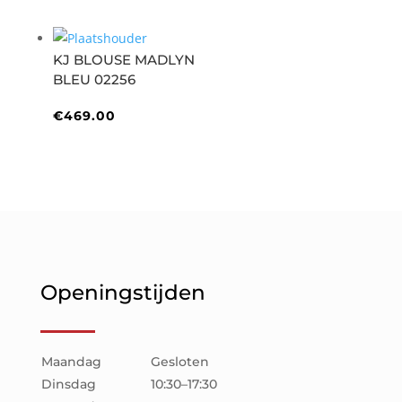
prijs
prijs
was:
is:
€539.00.
€377.30.
KJ BLOUSE MADLYN
BLEU 02256
€
469.00
Openingstijden
Maandag
Gesloten
Dinsdag
10:30–17:30