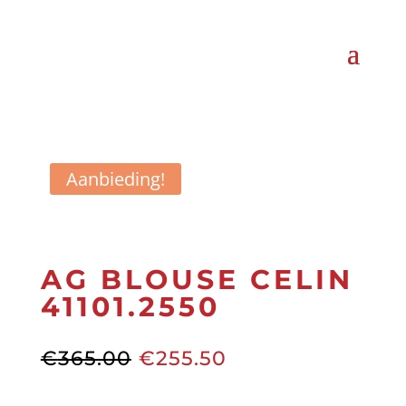
Aanbieding!
AG BLOUSE CELIN
41101.2550
Oorspronkelijke
Huidige
€
365.00
€
255.50
prijs
prijs
was:
is: