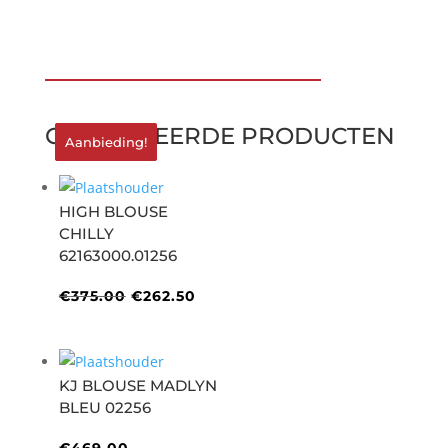
€365.00.
€255.50.
GERELATEERDE PRODUCTEN
Aanbieding!
Aanbieding!
Aanbieding!
HIGH BLOUSE
CHILLY
62163000.01256
Oorspronkelijke
Huidige
€
375.00
€
262.50
prijs
prijs
was:
is:
€375.00.
€262.50.
KJ BLOUSE MADLYN
BLEU 02256
€
469.00