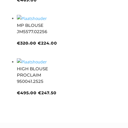
MP BLOUSE
JM5577.02256
Oorspronkelijke
Huidige
€
320.00
€
224.00
prijs
prijs
was:
is:
€320.00.
€224.00.
HIGH BLOUSE
PROCLAIM
950041.2525
Oorspronkelijke
Huidige
€
495.00
€
247.50
prijs
prijs
was:
is:
€495.00.
€247.50.