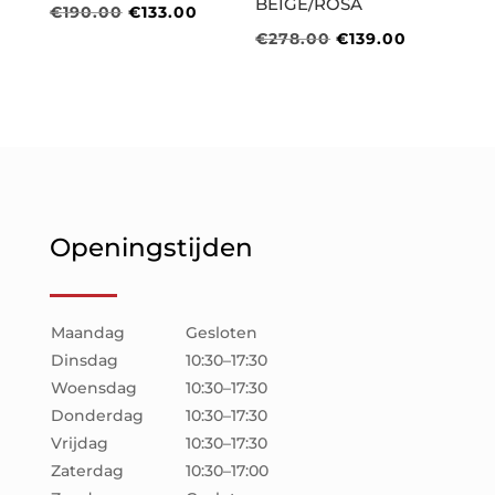
BEIGE/ROSA
Oorspronkelijke
Huidige
€
190.00
€
133.00
Oorspronkelijke
Huidige
€
278.00
€
139.00
prijs
prijs
prijs
prijs
was:
is:
was:
is:
€190.00.
€133.00.
€278.00.
€139.00.
Openingstijden
Maandag
Gesloten
Dinsdag
10:30–17:30
Woensdag
10:30–17:30
Donderdag
10:30–17:30
Vrijdag
10:30–17:30
Zaterdag
10:30–17:00