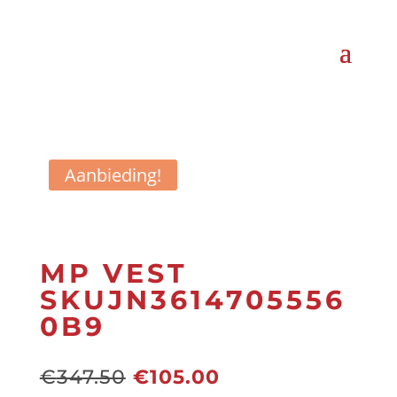
Aanbieding!
MP VEST
SKUJN3614705556
0B9
Oorspronkelijke
Huidige
€
347.50
€
105.00
prijs
prijs