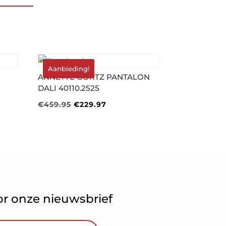
Aanbieding!
ANNETTE GÖRTZ PANTALON
DALI 40110.2525
e
Oorspronkelijke
Huidige
€
459.95
€
229.97
prijs
prijs
was:
is:
.
€459.95.
€229.97.
oor onze nieuwsbrief