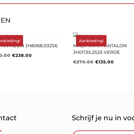
TEN
anbieding!
Aanbieding!
PANTALON JH8068.03256
MALIPARMI PANTALON
JH01135.2525 VERDE
Oorspronkelijke
Huidige
0.00
€
238.00
Oorspronkelijk
Huidige
€
270.00
€
135.00
prijs
prijs
prijs
prijs
was:
is:
was:
is:
€340.00.
€238.00.
€270.00.
€135.00
ntact
Schrijf je nu in v