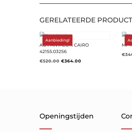
GERELATEERDE PRODUC
Aanbieding!
A
AG PANTALON CAIRO
MP 
42155.03256
€
34
Oorspronkelijke
Huidige
€
520.00
€
364.00
prijs
prijs
was:
is:
€520.00.
€364.00.
Openingstijden
Co