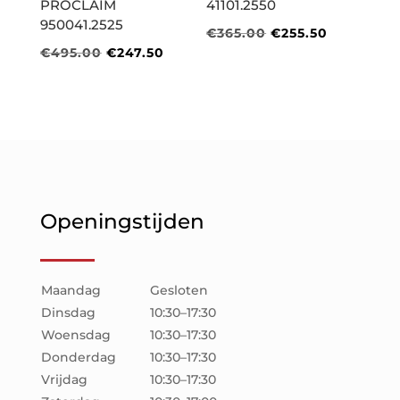
PROCLAIM
41101.2550
950041.2525
Oorspronkelijke
Huidige
€
365.00
€
255.50
Oorspronkelijke
Huidige
€
495.00
€
247.50
prijs
prijs
prijs
prijs
was:
is:
was:
is:
€365.00.
€255.50.
€495.00.
€247.50.
Openingstijden
Maandag
Gesloten
Dinsdag
10:30–17:30
Woensdag
10:30–17:30
Donderdag
10:30–17:30
Vrijdag
10:30–17:30