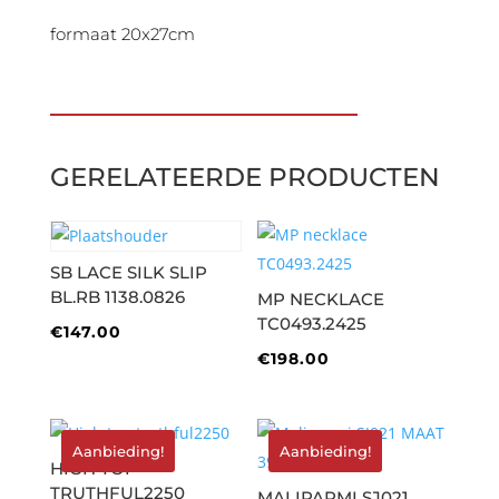
formaat 20x27cm
GERELATEERDE PRODUCTEN
SB LACE SILK SLIP
BL.RB 1138.0826
MP NECKLACE
TC0493.2425
€
147.00
€
198.00
Aanbieding!
Aanbieding!
HIGH TOP
TRUTHFUL2250
MALIPARMI SJ021