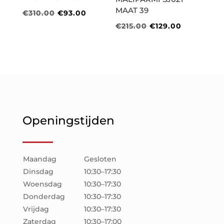
MAAT 39
Oorspronkelijke
Huidige
€
310.00
€
93.00
prijs
prijs
Oorspronkelijke
Huidige
€
215.00
€
129.00
was:
is:
prijs
prijs
€310.00.
€93.00.
was:
is:
€215.00.
€129.00.
Openingstijden
Maandag
Gesloten
Dinsdag
10:30–17:30
Woensdag
10:30–17:30
Donderdag
10:30–17:30
Vrijdag
10:30–17:30
Zaterdag
10:30–17:00