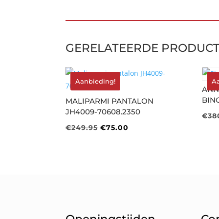
GERELATEERDE PRODUC
Aanbieding!
A
ANN
BIN
MALIPARMI PANTALON
JH4009-70608.2350
€
38
Oorspronkelijke
Huidige
€
249.95
€
75.00
prijs
prijs
was:
is:
€249.95.
€75.00.