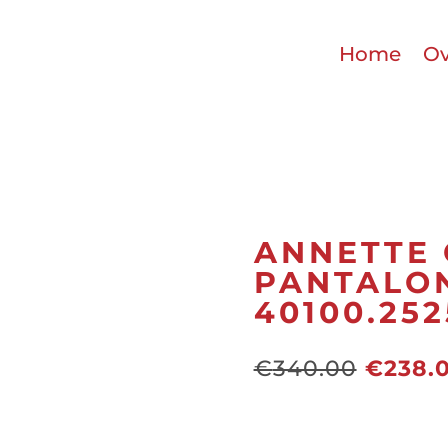
Home
Ov
ANNETTE
PANTALO
40100.252
Oorspr
€
340.00
€
238.
prijs
was:
€340.