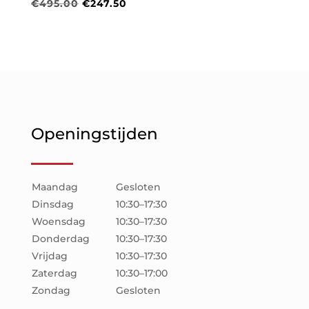
Oorspronkelijke
Huidige
€
495.00
€
247.50
prijs
prijs
prijs
prijs
was:
is:
was:
is:
€539.00.
€377.30.
€495.00.
€247.50.
Openingstijden
Maandag
Gesloten
Dinsdag
10:30–17:30
Woensdag
10:30–17:30
Donderdag
10:30–17:30
Vrijdag
10:30–17:30
Zaterdag
10:30–17:00
Zondag
Gesloten