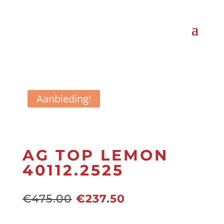
Aanbieding!
AG TOP LEMON
40112.2525
Oorspronkelijke
Huidige
€
475.00
€
237.50
prijs
prijs
was:
is: