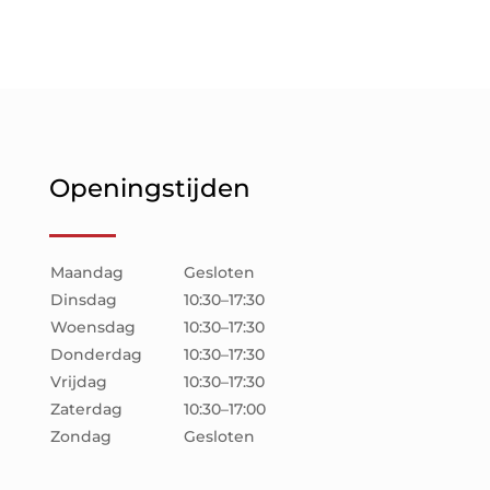
prijs
prijs
prijs
prijs
was:
is:
was:
is:
€250.00.
€175.00.
€380.00.
€190.00.
Openingstijden
Maandag
Gesloten
Dinsdag
10:30–17:30
Woensdag
10:30–17:30
Donderdag
10:30–17:30
Vrijdag
10:30–17:30
Zaterdag
10:30–17:00
Zondag
Gesloten