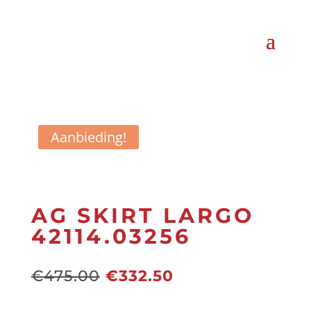
Aanbieding!
AG SKIRT LARGO
42114.03256
Oorspronkelijke
Huidige
€
475.00
€
332.50
prijs
prijs
was:
is: