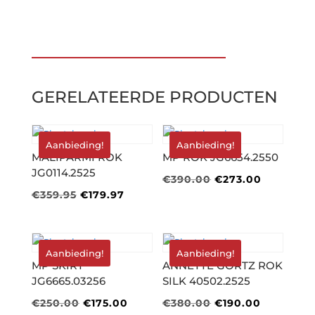
€475.00.
€332.50.
GERELATEERDE PRODUCTEN
Aanbieding!
Aanbieding!
MALIPARMI ROK
MP ROK JG6654.2550
JG0114.2525
Oorspronkelijke
Huidige
€
390.00
€
273.00
Oorspronkelijke
Huidige
€
359.95
€
179.97
prijs
prijs
prijs
prijs
was:
is:
was:
is:
€390.00.
€273.00.
€359.95.
€179.97.
Aanbieding!
Aanbieding!
MP SKIRT
ANNETTE GÖRTZ ROK
JG6665.03256
SILK 40502.2525
Oorspronkelijke
Huidige
Oorspronkelijke
Huidige
€
250.00
€
175.00
€
380.00
€
190.00