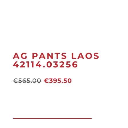
AG PANTS LAOS
42114.03256
Oorspronkelijke
Huidige
€
565.00
€
395.50
prijs
prijs
was:
is:
€565.00.
€395.50.