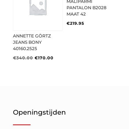
MALIPARMI
PANTALON B2028
MAAT 42
€
219.95
ANNETTE GÖRTZ
JEANS BONY
40160.2525
Oorspronkelijke
Huidige
€
340.00
€
170.00
prijs
prijs
was:
is:
€340.00.
€170.00.
Openingstijden