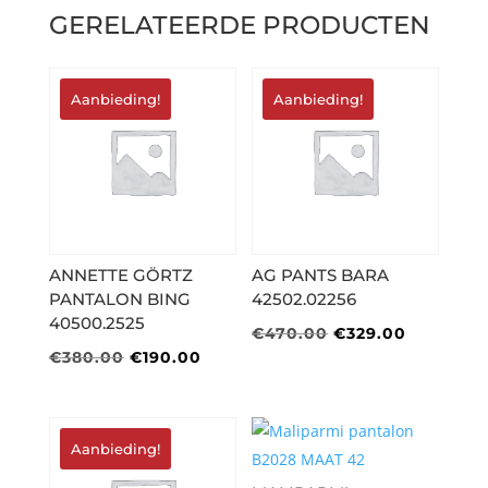
GERELATEERDE PRODUCTEN
Aanbieding!
Aanbieding!
ANNETTE GÖRTZ
AG PANTS BARA
PANTALON BING
42502.02256
40500.2525
Oorspronkelijke
Huidige
€
470.00
€
329.00
Oorspronkelijke
Huidige
€
380.00
€
190.00
prijs
prijs
prijs
prijs
was:
is:
was:
is:
€470.00.
€329.00.
€380.00.
€190.00.
Aanbieding!