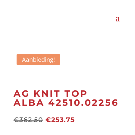
Aanbieding!
AG KNIT TOP
ALBA 42510.02256
Oorspronkelijke
Huidige
€
362.50
€
253.75
prijs
prijs
was:
is: