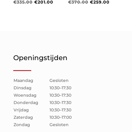
Oorspronkelijke
Huidige
Oorspronkelijke
Huidige
€
335.00
€
201.00
€
370.00
€
259.00
prijs
prijs
prijs
prijs
was:
is:
was:
is:
€335.00.
€201.00.
€370.00.
€259.00.
Openingstijden
Maandag
Gesloten
Dinsdag
10:30–17:30
Woensdag
10:30–17:30
Donderdag
10:30–17:30
Vrijdag
10:30–17:30
Zaterdag
10:30–17:00
Zondag
Gesloten