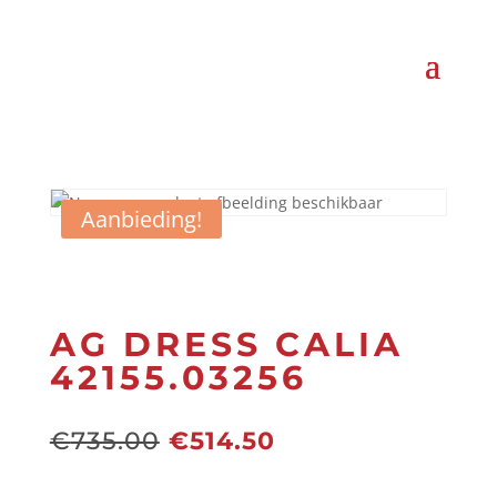
Aanbieding!
AG DRESS CALIA
42155.03256
Oorspronkelijke
Huidige
€
735.00
€
514.50
prijs
prijs
was:
is: