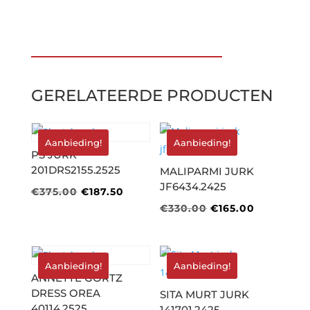
€735.00.
€514.50.
GERELATEERDE PRODUCTEN
Aanbieding!
Aanbieding!
PS JURK
201DRS2155.2525
MALIPARMI JURK
JF6434.2425
Oorspronkelijke
Huidige
€
375.00
€
187.50
Oorspronkelijke
Huidige
€
330.00
€
165.00
prijs
prijs
prijs
prijs
was:
is:
was:
is:
€375.00.
€187.50.
€330.00.
€165.00.
Aanbieding!
Aanbieding!
ANNETTE GÖRTZ
DRESS OREA
SITA MURT JURK
40114.2525
141701.2425