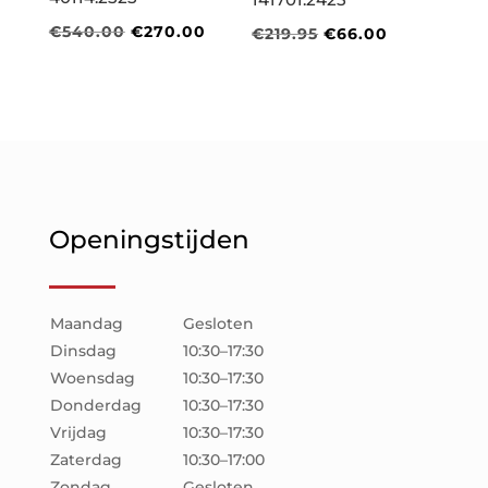
Oorspronkelijke
Huidige
€
540.00
€
270.00
Oorspronkelijke
Huidige
€
219.95
€
66.00
prijs
prijs
prijs
prijs
was:
is:
was:
is:
€540.00.
€270.00.
€219.95.
€66.00.
Openingstijden
Maandag
Gesloten
Dinsdag
10:30–17:30
Woensdag
10:30–17:30
Donderdag
10:30–17:30
Vrijdag
10:30–17:30
Zaterdag
10:30–17:00
Zondag
Gesloten