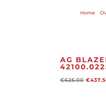
Home
Ov
AG BLAZE
42100.022
Oorspr
€
625.00
€
437.
prijs
was:
€625.0