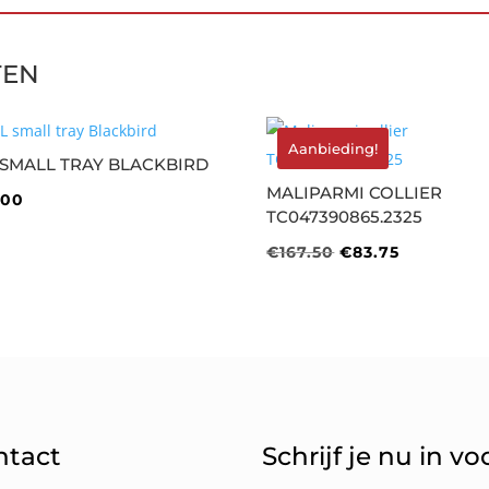
TEN
Aanbieding!
 SMALL TRAY BLACKBIRD
MALIPARMI COLLIER
.00
TC047390865.2325
Oorspronkelijke
Huidige
€
167.50
€
83.75
prijs
prijs
was:
is:
€167.50.
€83.75.
ntact
Schrijf je nu in v