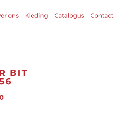
er ons
Kleding
Catalogus
Contact
R BIT
56
onkelijke
Huidige
50
prijs
is:
0.
€437.50.