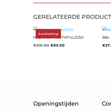
GERELATEERDE PRODUC
Aanbieding!
HIGH TOP TRUTHFUL2250
B&L
Oorspronkelijke
Huidige
€
310.00
€
93.00
€
27
prijs
prijs
was:
is:
€310.00.
€93.00.
Openingstijden
Co