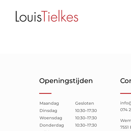
Regio EU niet geactiveerd voor privacy-statement.
Openingstijden
Co
info@
Maandag
Gesloten
074 
Dinsdag
10:30–17:30
Woensdag
10:30–17:30
Weme
Donderdag
10:30–17:30
7551