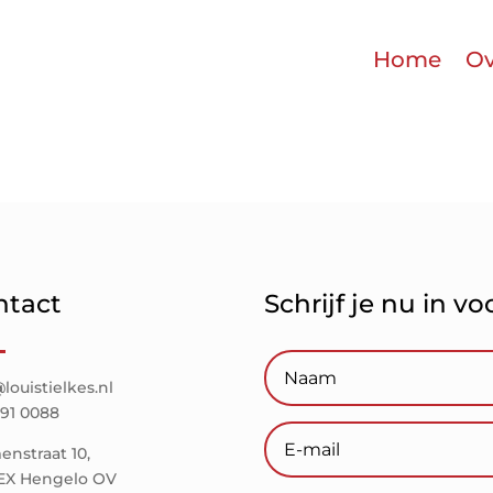
Home
Ov
ntact
Schrijf je nu in v
louistielkes.nl
291 0088
nstraat 10,
 EX Hengelo OV