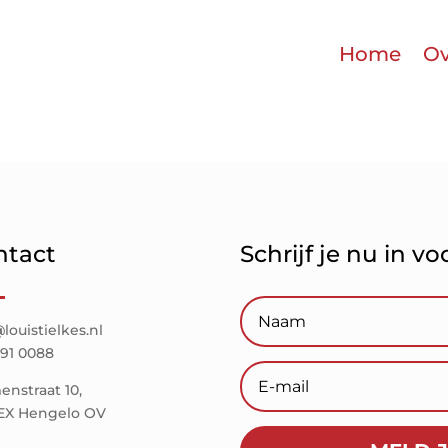
Home
Ov
ntact
Schrijf je nu in v
louistielkes.nl
291 0088
nstraat 10,
 EX Hengelo OV